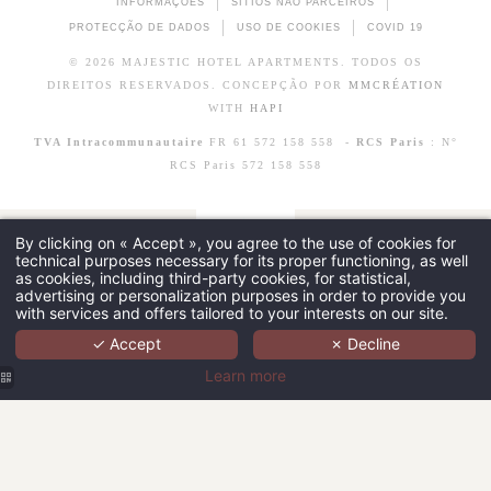
INFORMAÇÕES
SÍTIOS NÃO PARCEIROS
PROTECÇÃO DE DADOS
USO DE COOKIES
COVID 19
© 2026 MAJESTIC HOTEL APARTMENTS. TODOS OS
DIREITOS RESERVADOS. CONCEPÇÃO POR
MMCRÉATION
WITH
HAPI
TVA Intracommunautaire
FR 61 572 158 558 -
RCS Paris
: N°
RCS Paris 572 158 558
By clicking on « Accept », you agree to the use of cookies for
technical purposes necessary for its proper functioning, as well
as cookies, including third-party cookies, for statistical,
advertising or personalization purposes in order to provide you
with services and offers tailored to your interests on our site.
✓ Accept
✗ Decline
Learn more