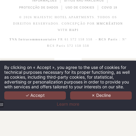
INFORMAÇÕES
SÍTIOS NÃO PARCEIROS
PROTECÇÃO DE DADOS
USO DE COOKIES
COVID 19
© 2026 MAJESTIC HOTEL APARTMENTS. TODOS OS
DIREITOS RESERVADOS. CONCEPÇÃO POR
MMCRÉATION
WITH
HAPI
TVA Intracommunautaire
FR 61 572 158 558 -
RCS Paris
: N°
RCS Paris 572 158 558
By clicking on « Accept », you agree to the use of cookies for
technical purposes necessary for its proper functioning, as well
as cookies, including third-party cookies, for statistical,
advertising or personalization purposes in order to provide you
with services and offers tailored to your interests on our site.
✓ Accept
✗ Decline
Learn more