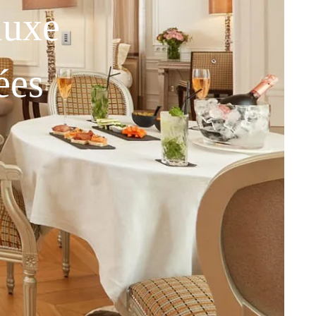
luxe
ées