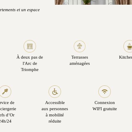
rtements et un espace
À deux pas de
Terrasses
Kitche
l'Arc de
aménagées
Triomphe
rvice de
Accessible
Connexion
ciergerie
aux personnes
WIFI gratuite
efs d’Or
à mobilité
24h/24
réduite