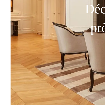
Déc
pr