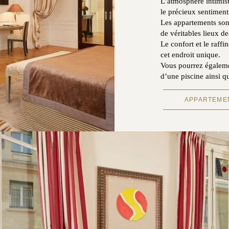
L’atmosphère intimist
le précieux sentiment
Les appartements son
de véritables lieux d
Le confort et le raff
cet endroit unique.
Vous pourrez égaleme
d’une piscine ainsi q
APPARTEME