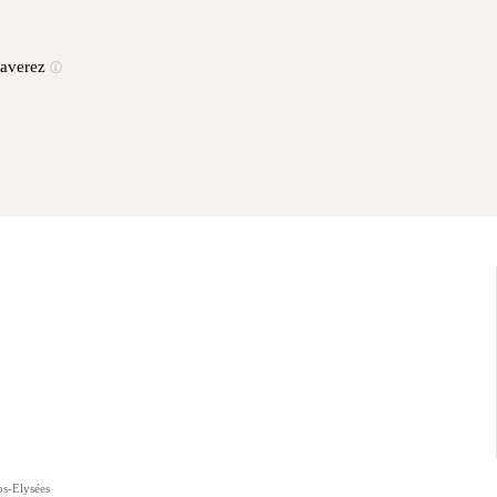
 Baverez
s-Elysées