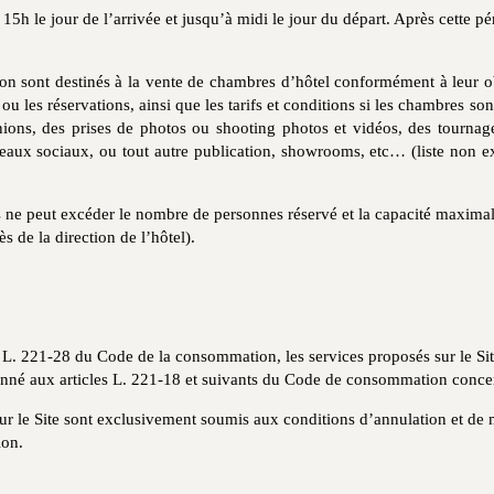
15h le jour de l’arrivée et jusqu’à midi le jour du départ. Après cette p
tion sont destinés à la vente de chambres d’hôtel conformément à leur ob
ou les réservations, ainsi que les tarifs et conditions si les chambres so
unions, des prises de photos ou shooting photos et vidéos, des tournag
seaux sociaux, ou tout autre publication, showrooms, etc… (liste non exh
ne peut excéder le nombre de personnes réservé et la capacité maximale
s de la direction de l’hôtel).
 L. 221-28 du Code de la consommation, les services proposés sur le Sit
ionné aux articles L. 221-18 et suivants du Code de consommation concer
r le Site sont exclusivement soumis aux conditions d’annulation et de 
ion.