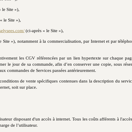
 le Site »),
« le Site »),
selysees.com/
(ci-après « le Site »),
e Site »), notamment à la commercialisation, par Internet et par télépho
tentivement les CGV référencées par un lien hypertexte sur chaque page 
imer le jour de sa commande, afin d’en conserver une copie, sous réserv
s aux commandes de Services passées antérieurement.
nditions de vente spécifiques contenues dans la description du service
ternet, soit sur place.
ilisateur disposant d'un accès à internet. Tous les coûts afférents à l'accès
arge de l’utilisateur.