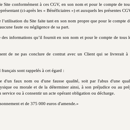
ra le Site conformément à ces CGV, en son nom et pour le compte de tou
e représentant (ci-après les « Bénéficiaires ») et auxquels les présentes C
 l’utilisation du Site faite tant en son nom propre que pour le compte 
’aucune faute ou négligence de sa part.
de des informations qu’il fournit en son nom et pour le compte de tous l
ent de ne pas conclure de contrat avec un Client qui se livrerait à 
français sont rappelés à cet égard :
sage d'un faux nom ou d'une fausse qualité, soit par l'abus d'une qua
sique ou morale et de la déterminer ainsi, à son préjudice ou au préju
 service ou à consentir un acte opérant obligation ou décharge.
risonnement et de 375 000 euros d'amende.»