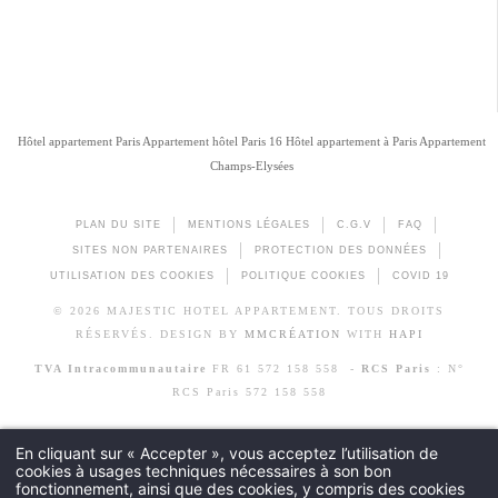
Hôtel appartement Paris
Appartement hôtel Paris 16
Hôtel appartement à Paris
Appartement
Champs-Elysées
PLAN DU SITE
MENTIONS LÉGALES
C.G.V
FAQ
SITES NON PARTENAIRES
PROTECTION DES DONNÉES
UTILISATION DES COOKIES
POLITIQUE COOKIES
COVID 19
© 2026 MAJESTIC HOTEL APPARTEMENT. TOUS DROITS
RÉSERVÉS. DESIGN BY
MMCRÉATION
WITH
HAPI
TVA Intracommunautaire
FR 61 572 158 558 -
RCS Paris
: N°
RCS Paris 572 158 558
En cliquant sur « Accepter », vous acceptez l’utilisation de
cookies à usages techniques nécessaires à son bon
fonctionnement, ainsi que des cookies, y compris des cookies